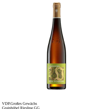
VDP.Großes Gewächs
Grainhübel Riesling GG