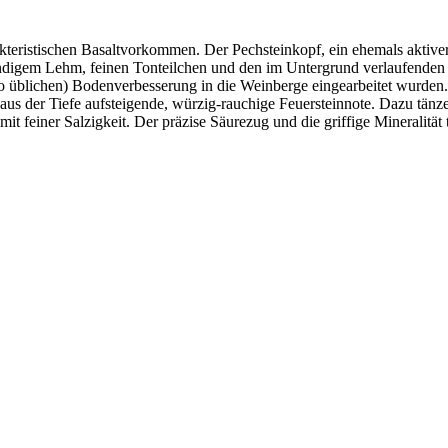
istischen Basaltvorkommen. Der Pechsteinkopf, ein ehemals aktiver V
digem Lehm, feinen Tonteilchen und den im Untergrund verlaufenden Ba
o üblichen) Bodenverbesserung in die Weinberge eingearbeitet wurden.
s der Tiefe aufsteigende, würzig-rauchige Feuersteinnote. Dazu tänzelt
mit feiner Salzigkeit. Der präzise Säurezug und die griffige Mineral