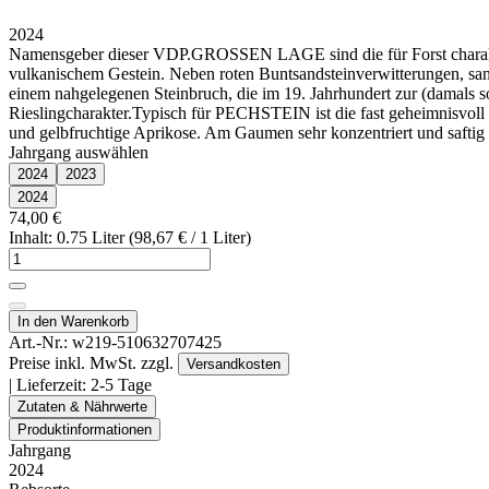
2024
Namensgeber dieser VDP.GROSSEN LAGE sind die für Forst charakter
vulkanischem Gestein. Neben roten Buntsandsteinverwitterungen, san
einem nahgelegenen Steinbruch, die im 19. Jahrhundert zur (damals s
Rieslingcharakter.Typisch für PECHSTEIN ist die fast geheimnisvoll au
und gelbfruchtige Aprikose. Am Gaumen sehr konzentriert und saftig 
Jahrgang auswählen
2024
2023
2024
74,00 €
Inhalt: 0.75 Liter (98,67 € / 1 Liter)
In den Warenkorb
Art.-Nr.:
w219-510632707425
Preise inkl. MwSt. zzgl.
Versandkosten
| Lieferzeit:
2-5 Tage
Zutaten & Nährwerte
Produktinformationen
Jahrgang
2024