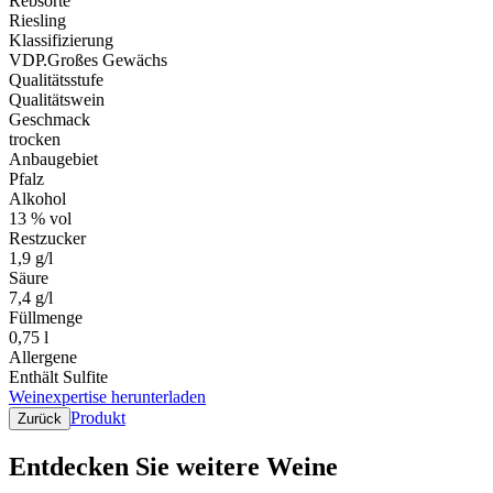
Rebsorte
Riesling
Klassifizierung
VDP.Großes Gewächs
Qualitätsstufe
Qualitätswein
Geschmack
trocken
Anbaugebiet
Pfalz
Alkohol
13 % vol
Restzucker
1,9 g/l
Säure
7,4 g/l
Füllmenge
0,75 l
Allergene
Enthält Sulfite
Weinexpertise herunterladen
Produkt
Zurück
Entdecken Sie weitere Weine