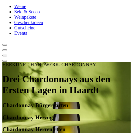
Weine
Sekt & Secco
Weinpakete
Geschenkideen
Gutscheine
Events
HERKUNFT. HANDWERK. CHARDONNAY.
Drei Chardonnays aus den
Ersten Lagen in Haardt
Chardonnay Bürgergarten
Chardonnay Herzog
Chardonnay Herrenletten