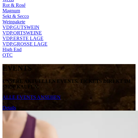
Rot & Rosé
Magnum
Sekt & Secco
Weinpakete
VDP.GUTSWEIN
VDP.ORTSWEINE
VDP.ERSTE LAGE
VDP.GROSSE LAGE
High End
OTC
EVENTS
UNSERE AKTUELLEN EVENTS. TICKETS DIREKT IM
SHOP KAUFEN.
ALLE EVENTS ANSEHEN
Details