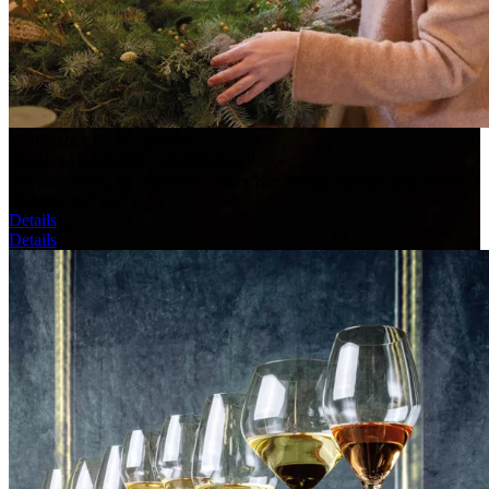
17.9.2026 | 17:30 - 21:00 Uhr
HERBSTKRÄNZE WORKSHOP
Ein inspirierender Workshop voller Kreativität, Genuss und floraler
Handwerkskunst
Details
Details