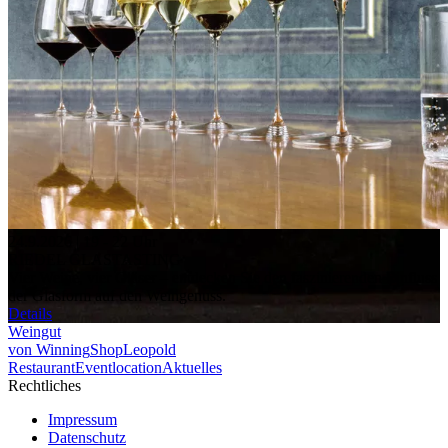
24.9.2026 | 19 - 22 Uhr
RIEDEL GLASTASTING
Vier Weine, vier Gläser – entdecken Sie den faszinierenden Einfluss
der Glasform auf den Weingenuss.
Details
Weingut
von Winning
Shop
Leopold
Restaurant
Eventlocation
Aktuelles
Rechtliches
Impressum
Datenschutz