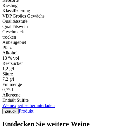
Rebsorte
Riesling
Klassifizierung
VDP.Großes Gewächs
Qualitätsstufe
Qualitätswein
Geschmack
trocken
Anbaugebiet
Pfalz
Alkohol
13 % vol
Restzucker
1,2 g/l
Säure
7,2 g/l
Füllmenge
0,75 l
Allergene
Enthält Sulfite
Weinexpertise herunterladen
Produkt
Zurück
Entdecken Sie weitere Weine