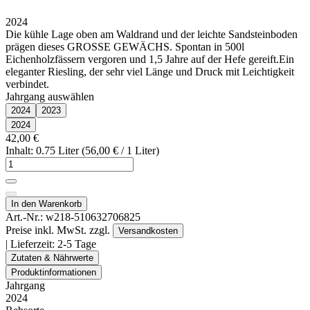
2024
Die kühle Lage oben am Waldrand und der leichte Sandsteinboden
prägen dieses GROSSE GEWÄCHS. Spontan in 500l
Eichenholzfässern vergoren und 1,5 Jahre auf der Hefe gereift.Ein
eleganter Riesling, der sehr viel Länge und Druck mit Leichtigkeit
verbindet.
Jahrgang auswählen
2024
2023
2024
42,00 €
Inhalt: 0.75 Liter (56,00 € / 1 Liter)
In den Warenkorb
Art.-Nr.:
w218-510632706825
Preise inkl. MwSt. zzgl.
Versandkosten
| Lieferzeit:
2-5 Tage
Zutaten & Nährwerte
Produktinformationen
Jahrgang
2024