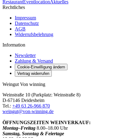
Restaurant
Eventlocation
Aktuelles
Rechtliches
Impressum
Datenschutz
AGB
Widerrufsbelehrung
Information
Newsletter
Zahlung & Versand
Cookie-Einwilligung ändern
Vertrag widerrufen
Weingut Von winning
Weinstraße 10 (Parkplatz: Weinstraße 8)
D-67146 Deidesheim
Tel.:
+49 63 26-966 870
weingut@von-winning.de
ÖFFNUNGSZEITEN WEINVERKAUF:
Montag–Freitag
8.00–18.00 Uhr
Samstag, Sonntag & Feiertage