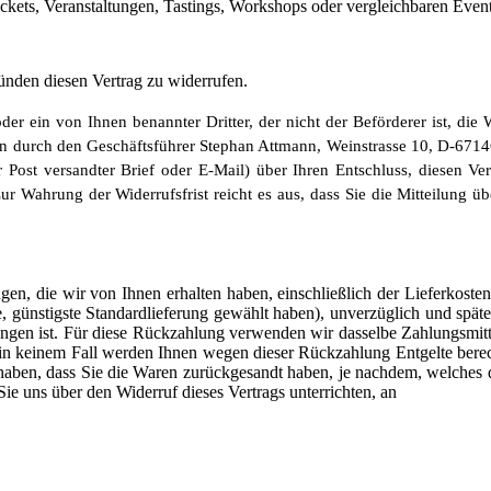
tickets, Veranstaltungen, Tastings, Workshops oder vergleichbaren Eve
nden diesen Vertrag zu widerrufen.
der ein von Ihnen benannter Dritter, der nicht der Beförderer ist, d
 durch den Geschäftsführer Stephan Attmann, Weinstrasse 10, D-67146
er Post versandter Brief oder E-Mail) über Ihren Entschluss, diesen V
r Wahrung der Widerrufsfrist reicht es aus, dass Sie die Mitteilung ü
en, die wir von Ihnen erhalten haben, einschließlich der Lieferkoste
ne, günstigste Standardlieferung gewählt haben), unverzüglich und sp
angen ist. Für diese Rückzahlung verwenden wir dasselbe Zahlungsmitte
; in keinem Fall werden Ihnen wegen dieser Rückzahlung Entgelte ber
haben, dass Sie die Waren zurückgesandt haben, je nachdem, welches de
ie uns über den Widerruf dieses Vertrags unterrichten, an