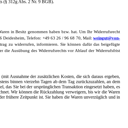
nts (§ 312g Abs. 2 Nr. 9 BGB).
ie Waren in Besitz genommen haben bzw. hat. Um Ihr Widerrufsrecht
 Deidesheim, Telefon: +49 63 26 / 96 68 70, Mail:
weingut@von-
ertrag zu widerrufen, informieren. Sie können dafür das beigefügte
ber die Ausübung des Widerrufsrechts vor Ablauf der Widerrufsfrist
n (mit Ausnahme der zusätzlichen Kosten, die sich daraus ergeben,
ätestens binnen vierzehn Tagen ab dem Tag zurückzuzahlen, an dem
l, das Sie bei der ursprünglichen Transaktion eingesetzt haben, es
echnet. Wir können die Rückzahlung verweigern, bis wir die Waren
r frühere Zeitpunkt ist. Sie haben die Waren unverzüglich und in