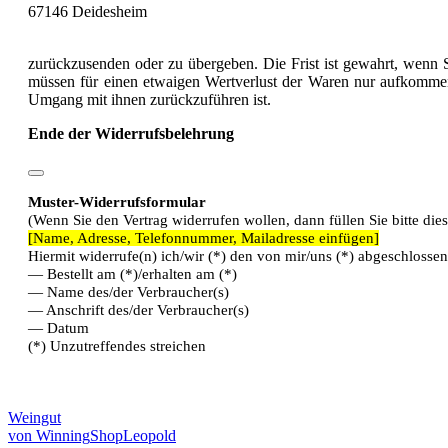
67146 Deidesheim
zurückzusenden oder zu übergeben. Die Frist ist gewahrt, wenn 
müssen für einen etwaigen Wertverlust der Waren nur aufkommen
Umgang mit ihnen zurückzuführen ist.
Ende der Widerrufsbelehrung
Muster-Widerrufsformular
(Wenn Sie den Vertrag widerrufen wollen, dann füllen Sie bitte die
[Name, Adresse, Telefonnummer, Mailadresse einfügen]
Hiermit widerrufe(n) ich/wir (*) den von mir/uns (*) abgeschlosse
— Bestellt am (*)/erhalten am (*)
— Name des/der Verbraucher(s)
— Anschrift des/der Verbraucher(s)
— Datum
(*) Unzutreffendes streichen
Weingut
von Winning
Shop
Leopold