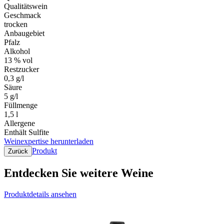
Qualitätswein
Geschmack
trocken
Anbaugebiet
Pfalz
Alkohol
13 % vol
Restzucker
0,3 g/l
Säure
5 g/l
Füllmenge
1,5 l
Allergene
Enthält Sulfite
Weinexpertise herunterladen
Produkt
Zurück
Entdecken Sie weitere Weine
Produktdetails ansehen