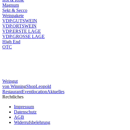
Magnum
Sekt & Secco
Weinpakete
VDP.GUTSWEIN
VDP.ORTSWEIN
VDP.ERSTE LAGE
VDP.GROSSE LAGE
High End
OTC
Weingut
von Winning
Shop
Leopold
Restaurant
Eventlocation
Aktuelles
Rechtliches
Impressum
Datenschutz
AGB
Widerrufsbelehrung