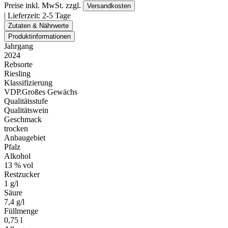
Preise inkl. MwSt. zzgl.
Versandkosten
| Lieferzeit:
2-5 Tage
Zutaten & Nährwerte
Produktinformationen
Jahrgang
2024
Rebsorte
Riesling
Klassifizierung
VDP.Großes Gewächs
Qualitätsstufe
Qualitätswein
Geschmack
trocken
Anbaugebiet
Pfalz
Alkohol
13 % vol
Restzucker
1 g/l
Säure
7,4 g/l
Füllmenge
0,75 l