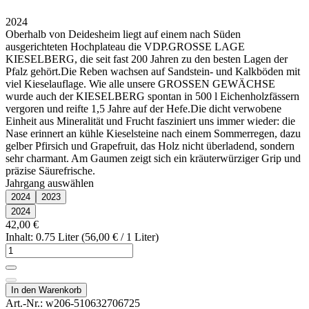
2024
Oberhalb von Deidesheim liegt auf einem nach Süden
ausgerichteten Hochplateau die VDP.GROSSE LAGE
KIESELBERG, die seit fast 200 Jahren zu den besten Lagen der
Pfalz gehört.Die Reben wachsen auf Sandstein- und Kalkböden mit
viel Kieselauflage. Wie alle unsere GROSSEN GEWÄCHSE
wurde auch der KIESELBERG spontan in 500 l Eichenholzfässern
vergoren und reifte 1,5 Jahre auf der Hefe.Die dicht verwobene
Einheit aus Mineralität und Frucht fasziniert uns immer wieder: die
Nase erinnert an kühle Kieselsteine nach einem Sommerregen, dazu
gelber Pfirsich und Grapefruit, das Holz nicht überladend, sondern
sehr charmant. Am Gaumen zeigt sich ein kräuterwürziger Grip und
präzise Säurefrische.
Jahrgang auswählen
2024
2023
2024
42,00 €
Inhalt: 0.75 Liter (56,00 € / 1 Liter)
In den Warenkorb
Art.-Nr.:
w206-510632706725