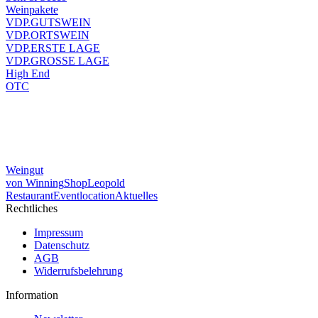
Weinpakete
VDP.GUTSWEIN
VDP.ORTSWEIN
VDP.ERSTE LAGE
VDP.GROSSE LAGE
High End
OTC
Weingut
von Winning
Shop
Leopold
Restaurant
Eventlocation
Aktuelles
Rechtliches
Impressum
Datenschutz
AGB
Widerrufsbelehrung
Information