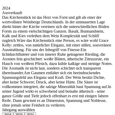
2024
Ausverkauft
Das Kirchenstück ist das Herz von Forst und gilt als einer der
wertvollsten Weinberge Deutschlands. In der ummauerten Lage
direkt hinter der Kirche vereinen sich die unterschiedlichen Böden
Forsts zu einem vielschichtigen Ganzen. Basalt, Buntsandstein,
Kalk und Kies verleihen dem Wein Komplexität und Schliff
zugleich.Wäre das Kirchenstück eine Person, es wäre wohl Grace
Kelly: zeitlos, von natürlicher Eleganz, mit einer stillen, souveränen
Ausstrahlung. Für uns der Inbegriff von Finesse.Ein
lichtdurchfluteter und von innerer Ruhe getragener Riesling, die
Aromen fein geschichtet: weiße Blüten, ätherische Zitruszeste, ein
Hauch von weißem Pfirsich, dazu kühle kalkige und steinige Noten.
Die Aromatik ist nicht laut, sondern schichtet sich transparent
übereinander.Am Gaumen entfaltet sich ein beeindruckendes
Spannungsfeld aus Eleganz und Kraft. Der Wein besitzt Dichte,
aber keine Schwere; Druck, aber keine Härte. Die Säure ist
vollkommen integriert, die salzige Mineralität baut Spannung auf.In
seiner Jugend wirkt es schwebend und beinahe ätherisch - seine
ganze Größe und Tiefe jedoch offenbart es erst mit einigen Jahren
Reife. Dann gewinnt es an Dimension, Spannung und Noblesse,
ohne jemals seine Feinheit zu verlieren.
Jahrgang auswählen
2024
2023
2021