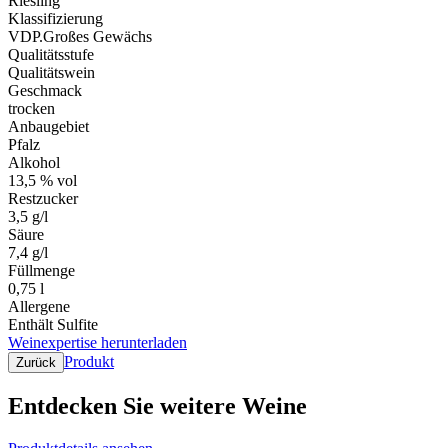
Riesling
Klassifizierung
VDP.Großes Gewächs
Qualitätsstufe
Qualitätswein
Geschmack
trocken
Anbaugebiet
Pfalz
Alkohol
13,5 % vol
Restzucker
3,5 g/l
Säure
7,4 g/l
Füllmenge
0,75 l
Allergene
Enthält Sulfite
Weinexpertise herunterladen
Produkt
Zurück
Entdecken Sie weitere Weine