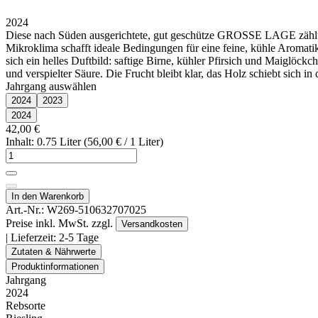
2024
Diese nach Süden ausgerichtete, gut geschütze GROSSE LAGE zählt 
Mikroklima schafft ideale Bedingungen für eine feine, kühle Aromatik 
sich ein helles Duftbild: saftige Birne, kühler Pfirsich und Maiglöc
und verspielter Säure. Die Frucht bleibt klar, das Holz schiebt sich 
Jahrgang auswählen
2024
2023
2024
42,00 €
Inhalt: 0.75 Liter (56,00 € / 1 Liter)
In den Warenkorb
Art.-Nr.:
W269-510632707025
Preise inkl. MwSt. zzgl.
Versandkosten
| Lieferzeit:
2-5 Tage
Zutaten & Nährwerte
Produktinformationen
Jahrgang
2024
Rebsorte