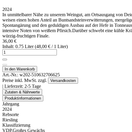
2024
In unmittelbarer Nähe zu unserem Weingut, am Ortsausgang von Dei
weisen einen hohen Anteil an Buntsandsteinverwitterungen, mergelige
Spontangärung und den geduldigen Ausbau auf der Hefe in Tonneaus a
intensive Noten von weißem Pfirsich.Darüber schwebt eine kühle Krä
würzig-fruchtigen Finale.
36,00 €
Inhalt: 0.75 Liter (48,00 € / 1 Liter)
In den Warenkorb
Art.-Nr.:
w202-510632706625
Preise inkl. MwSt. zzgl.
Versandkosten
| Lieferzeit:
2-5 Tage
Zutaten & Nährwerte
Produktinformationen
Jahrgang
2024
Rebsorte
Riesling
Klassifizierung
VDP.Großes Gewächs