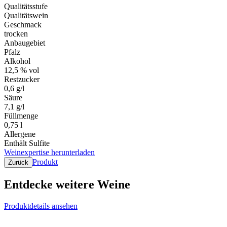
Qualitätsstufe
Qualitätswein
Geschmack
trocken
Anbaugebiet
Pfalz
Alkohol
12,5 % vol
Restzucker
0,6 g/l
Säure
7,1 g/l
Füllmenge
0,75 l
Allergene
Enthält Sulfite
Weinexpertise herunterladen
Produkt
Zurück
Entdecke weitere Weine
Produktdetails ansehen