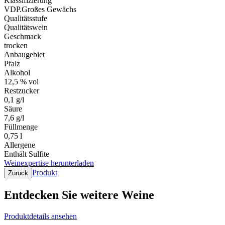
Klassifizierung
VDP.Großes Gewächs
Qualitätsstufe
Qualitätswein
Geschmack
trocken
Anbaugebiet
Pfalz
Alkohol
12,5 % vol
Restzucker
0,1 g/l
Säure
7,6 g/l
Füllmenge
0,75 l
Allergene
Enthält Sulfite
Weinexpertise herunterladen
Produkt
Zurück
Entdecken Sie weitere Weine
Produktdetails ansehen