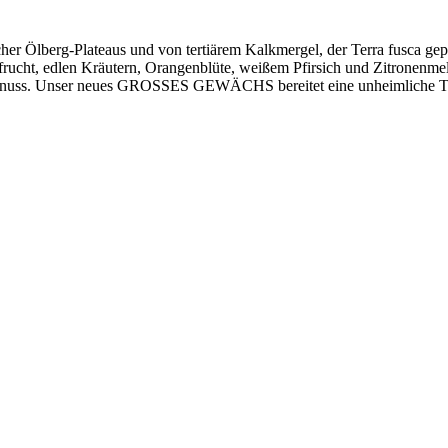
bacher Ölberg-Plateaus und von tertiärem Kalkmergel, der Terra fus
sfrucht, edlen Kräutern, Orangenblüte, weißem Pfirsich und Zitronenmel
e Walnuss. Unser neues GROSSES GEWÄCHS bereitet eine unheimliche T