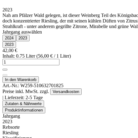
2023
Nah am Pfälzer Wald gelegen, ist dieser Weinberg Teil des Königs
doch konzentrierter Riesling, der mit seinen kühlen Düften von Zitru
Strahlkraft - unter anderem gegrillte Zitrone, Mirabelle und grün
Jahrgang auswählen
2024
2023
2023
42,00 €
Inhalt: 0.75 Liter (56,00 € / 1 Liter)
In den Warenkorb
Art.-Nr.:
W259-510632701825
Preise inkl. MwSt. zzgl.
Versandkosten
| Lieferzeit:
2-5 Tage
Zutaten & Nährwerte
Produktinformationen
Jahrgang
2023
Rebsorte
Riesling