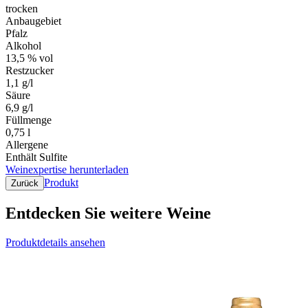
trocken
Anbaugebiet
Pfalz
Alkohol
13,5 % vol
Restzucker
1,1 g/l
Säure
6,9 g/l
Füllmenge
0,75 l
Allergene
Enthält Sulfite
Weinexpertise herunterladen
Produkt
Zurück
Entdecken Sie weitere Weine
Produktdetails ansehen