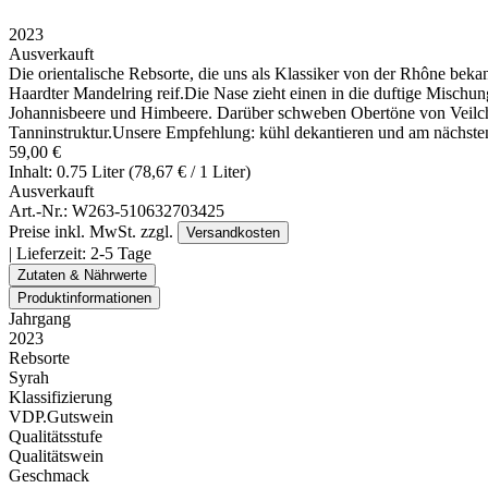
2023
Ausverkauft
Die orientalische Rebsorte, die uns als Klassiker von der Rhône bek
Haardter Mandelring reif.Die Nase zieht einen in die duftige Mischu
Johannisbeere und Himbeere. Darüber schweben Obertöne von Veilchen
Tanninstruktur.Unsere Empfehlung: kühl dekantieren und am nächsten
59,00 €
Inhalt: 0.75 Liter (78,67 € / 1 Liter)
Ausverkauft
Art.-Nr.:
W263-510632703425
Preise inkl. MwSt. zzgl.
Versandkosten
| Lieferzeit:
2-5 Tage
Zutaten & Nährwerte
Produktinformationen
Jahrgang
2023
Rebsorte
Syrah
Klassifizierung
VDP.Gutswein
Qualitätsstufe
Qualitätswein
Geschmack