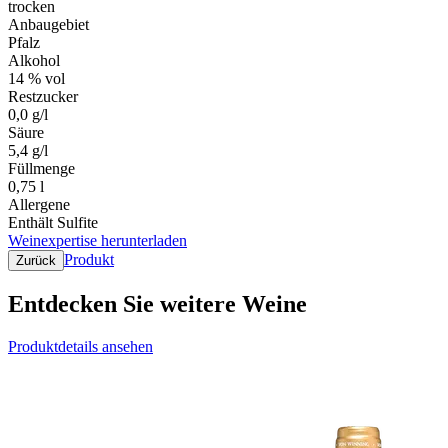
trocken
Anbaugebiet
Pfalz
Alkohol
14 % vol
Restzucker
0,0 g/l
Säure
5,4 g/l
Füllmenge
0,75 l
Allergene
Enthält Sulfite
Weinexpertise herunterladen
Produkt
Zurück
Entdecken Sie weitere Weine
Produktdetails ansehen