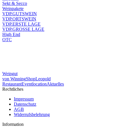
Sekt & Secco
Weinpakete
VDP.GUTSWEIN
VDP.ORTSWEIN
VDP.ERSTE LAGE
VDP.GROSSE LAGE
High End
OTC
Weingut
von Winning
Shop
Leopold
Restaurant
Eventlocation
Aktuelles
Rechtliches
Impressum
Datenschutz
AGB
Widerrufsbelehrung
Information