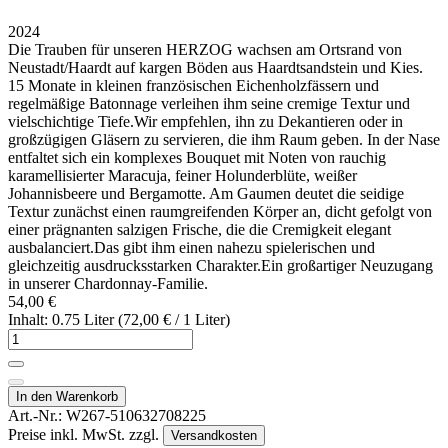
2024
Die Trauben für unseren HERZOG wachsen am Ortsrand von
Neustadt/Haardt auf kargen Böden aus Haardtsandstein und Kies.
15 Monate in kleinen französischen Eichenholzfässern und
regelmäßige Batonnage verleihen ihm seine cremige Textur und
vielschichtige Tiefe.Wir empfehlen, ihn zu Dekantieren oder in
großzügigen Gläsern zu servieren, die ihm Raum geben. In der Nase
entfaltet sich ein komplexes Bouquet mit Noten von rauchig
karamellisierter Maracuja, feiner Holunderblüte, weißer
Johannisbeere und Bergamotte. Am Gaumen deutet die seidige
Textur zunächst einen raumgreifenden Körper an, dicht gefolgt von
einer prägnanten salzigen Frische, die die Cremigkeit elegant
ausbalanciert.Das gibt ihm einen nahezu spielerischen und
gleichzeitig ausdrucksstarken Charakter.Ein großartiger Neuzugang
in unserer Chardonnay-Familie.
54,00 €
Inhalt: 0.75 Liter (72,00 € / 1 Liter)
In den Warenkorb
Art.-Nr.:
W267-510632708225
Preise inkl. MwSt. zzgl.
Versandkosten