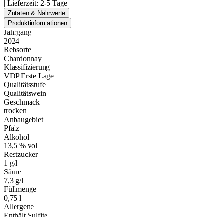
| Lieferzeit:
2-5 Tage
Zutaten & Nährwerte
Produktinformationen
Jahrgang
2024
Rebsorte
Chardonnay
Klassifizierung
VDP.Erste Lage
Qualitätsstufe
Qualitätswein
Geschmack
trocken
Anbaugebiet
Pfalz
Alkohol
13,5 % vol
Restzucker
1 g/l
Säure
7,3 g/l
Füllmenge
0,75 l
Allergene
Enthält Sulfite