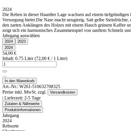
2024
Die Reben in dieser Haardter Lage wachsen auf einem tiefgründigen 
Versorgung bietet.Die Nase macht neugierig. Satt gelbe Steinfrüchte
den zarten Anklängen des Holzes mit einem Hauch grünem Kaffee und 
zeigt sich ein harmonisches Zusammenspiel von sanftem Schmelz und 
Jahrgang auswählen
2024
2023
2024
54,00 €
Inhalt: 0.75 Liter (72,00 € / 1 Liter)
In den Warenkorb
Art.-Nr.:
W261-510632708325
Preise inkl. MwSt. zzgl.
Versandkosten
| Lieferzeit:
2-5 Tage
Zutaten & Nährwerte
Produktinformationen
Jahrgang
2024
Rebsorte