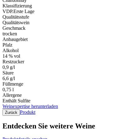
Chardonnay
Klassifizierung
VDP.Erste Lage
Qualitätsstufe
Qualitätswein
Geschmack
trocken
Anbaugebiet
Pfalz
Alkohol
14 % vol
Restzucker
0,9 g/l
Säure
6,6 g/l
Füllmenge
0,75 l
Allergene
Enthält Sulfite
Weinexpertise herunterladen
Produkt
Zurück
Entdecken Sie weitere Weine