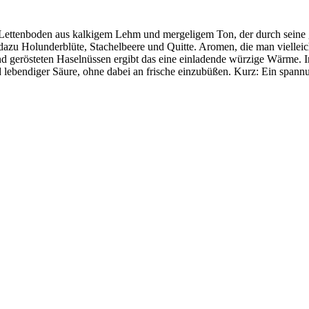
Lettenboden aus kalkigem Lehm und mergeligem Ton, der durch seine g
, dazu Holunderblüte, Stachelbeere und Quitte. Aromen, die man vielle
gerösteten Haselnüssen ergibt das eine einladende würzige Wärme. In
lebendiger Säure, ohne dabei an frische einzubüßen. Kurz: Ein spann