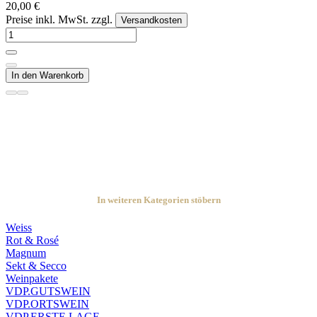
20,00 €
Preise inkl. MwSt. zzgl.
Versandkosten
In den Warenkorb
In weiteren Kategorien stöbern
Weiss
Rot & Rosé
Magnum
Sekt & Secco
Weinpakete
VDP.GUTSWEIN
VDP.ORTSWEIN
VDP.ERSTE LAGE