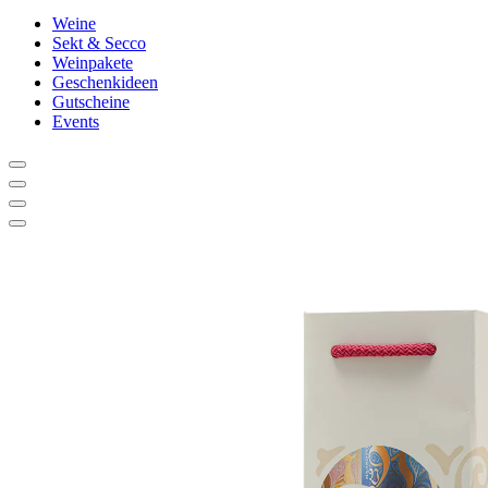
Weine
Sekt & Secco
Weinpakete
Geschenkideen
Gutscheine
Events