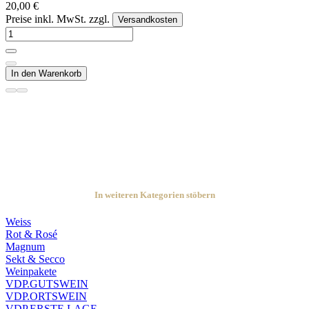
20,00 €
Preise inkl. MwSt. zzgl.
Versandkosten
In den Warenkorb
In weiteren Kategorien stöbern
Weiss
Rot & Rosé
Magnum
Sekt & Secco
Weinpakete
VDP.GUTSWEIN
VDP.ORTSWEIN
VDP.ERSTE LAGE