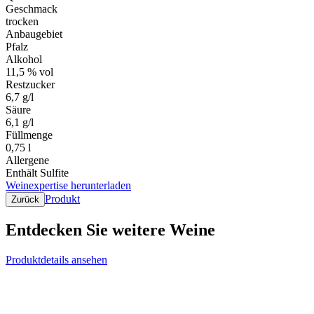
Geschmack
trocken
Anbaugebiet
Pfalz
Alkohol
11,5 % vol
Restzucker
6,7 g/l
Säure
6,1 g/l
Füllmenge
0,75 l
Allergene
Enthält Sulfite
Weinexpertise herunterladen
Produkt
Zurück
Entdecken Sie weitere Weine
Produktdetails ansehen