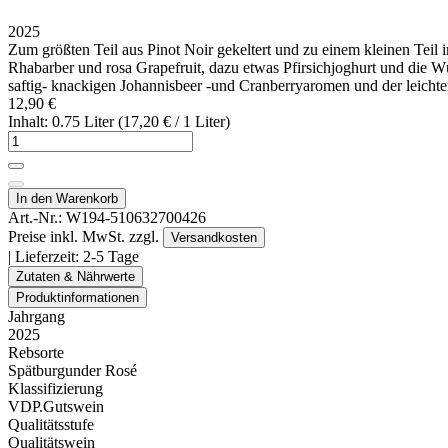
2025
Zum größten Teil aus Pinot Noir gekeltert und zu einem kleinen Teil i
Rhabarber und rosa Grapefruit, dazu etwas Pfirsichjoghurt und die W
saftig- knackigen Johannisbeer -und Cranberryaromen und der leicht
12,90 €
Inhalt: 0.75 Liter (17,20 € / 1 Liter)
In den Warenkorb
Art.-Nr.:
W194-510632700426
Preise inkl. MwSt. zzgl.
Versandkosten
| Lieferzeit:
2-5 Tage
Zutaten & Nährwerte
Produktinformationen
Jahrgang
2025
Rebsorte
Spätburgunder Rosé
Klassifizierung
VDP.Gutswein
Qualitätsstufe
Qualitätswein