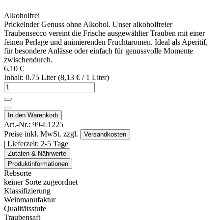
Alkoholfrei
Prickelnder Genuss ohne Alkohol. Unser alkoholfreier
Traubensecco vereint die Frische ausgewählter Trauben mit einer
feinen Perlage und animierenden Fruchtaromen. Ideal als Aperitif,
für besondere Anlässe oder einfach für genussvolle Momente
zwischendurch.
6,10 €
Inhalt: 0.75 Liter (8,13 € / 1 Liter)
In den Warenkorb
Art.-Nr.:
99-L1225
Preise inkl. MwSt. zzgl.
Versandkosten
| Lieferzeit:
2-5 Tage
Zutaten & Nährwerte
Produktinformationen
Rebsorte
keiner Sorte zugeordnet
Klassifizierung
Weinmanufaktur
Qualitätsstufe
Traubensaft