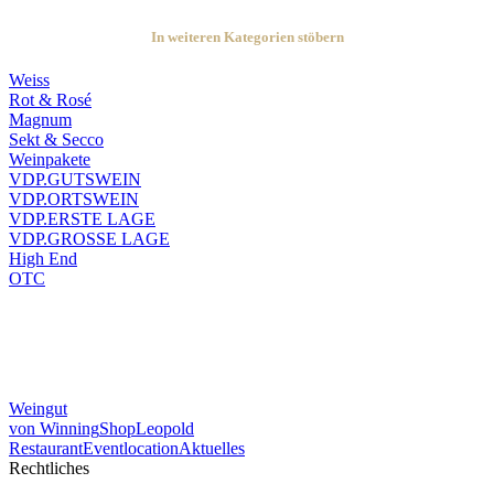
In weiteren Kategorien stöbern
Weiss
Rot & Rosé
Magnum
Sekt & Secco
Weinpakete
VDP.GUTSWEIN
VDP.ORTSWEIN
VDP.ERSTE LAGE
VDP.GROSSE LAGE
High End
OTC
Weingut
von Winning
Shop
Leopold
Restaurant
Eventlocation
Aktuelles
Rechtliches