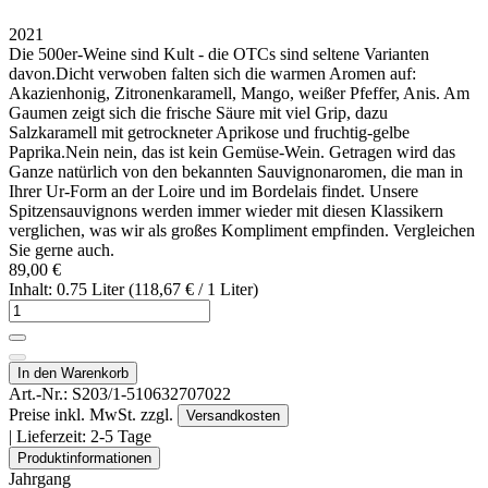
2021
Die 500er-Weine sind Kult - die OTCs sind seltene Varianten
davon.Dicht verwoben falten sich die warmen Aromen auf:
Akazienhonig, Zitronenkaramell, Mango, weißer Pfeffer, Anis. Am
Gaumen zeigt sich die frische Säure mit viel Grip, dazu
Salzkaramell mit getrockneter Aprikose und fruchtig-gelbe
Paprika.Nein nein, das ist kein Gemüse-Wein. Getragen wird das
Ganze natürlich von den bekannten Sauvignonaromen, die man in
Ihrer Ur-Form an der Loire und im Bordelais findet. Unsere
Spitzensauvignons werden immer wieder mit diesen Klassikern
verglichen, was wir als großes Kompliment empfinden. Vergleichen
Sie gerne auch.
89,00 €
Inhalt: 0.75 Liter (118,67 € / 1 Liter)
In den Warenkorb
Art.-Nr.:
S203/1-510632707022
Preise inkl. MwSt. zzgl.
Versandkosten
| Lieferzeit:
2-5 Tage
Produktinformationen
Jahrgang