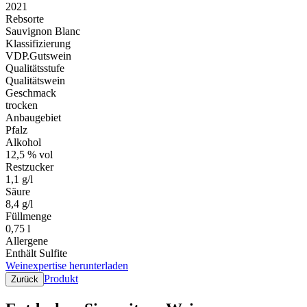
2021
Rebsorte
Sauvignon Blanc
Klassifizierung
VDP.Gutswein
Qualitätsstufe
Qualitätswein
Geschmack
trocken
Anbaugebiet
Pfalz
Alkohol
12,5 % vol
Restzucker
1,1 g/l
Säure
8,4 g/l
Füllmenge
0,75 l
Allergene
Enthält Sulfite
Weinexpertise herunterladen
Produkt
Zurück