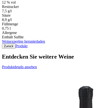
12 % vol
Restzucker
7,5 g/l
Säure
8,9 g/l
Füllmenge
0,75 l
Allergene
Enthält Sulfite
Weinexpertise herunterladen
Produkt
Zurück
Entdecken Sie weitere Weine
Produktdetails ansehen