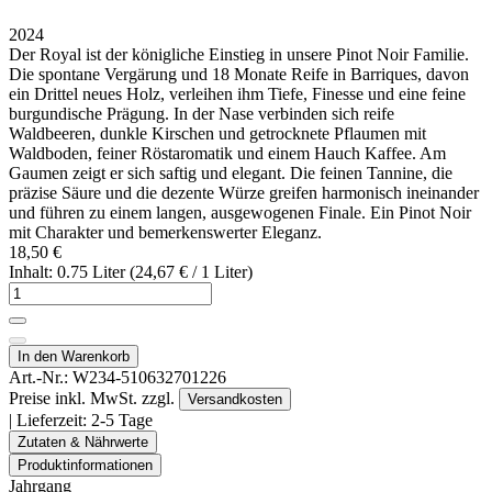
2024
Der Royal ist der königliche Einstieg in unsere Pinot Noir Familie.
Die spontane Vergärung und 18 Monate Reife in Barriques, davon
ein Drittel neues Holz, verleihen ihm Tiefe, Finesse und eine feine
burgundische Prägung. In der Nase verbinden sich reife
Waldbeeren, dunkle Kirschen und getrocknete Pflaumen mit
Waldboden, feiner Röstaromatik und einem Hauch Kaffee. Am
Gaumen zeigt er sich saftig und elegant. Die feinen Tannine, die
präzise Säure und die dezente Würze greifen harmonisch ineinander
und führen zu einem langen, ausgewogenen Finale. Ein Pinot Noir
mit Charakter und bemerkenswerter Eleganz.
18,50 €
Inhalt: 0.75 Liter (24,67 € / 1 Liter)
In den Warenkorb
Art.-Nr.:
W234-510632701226
Preise inkl. MwSt. zzgl.
Versandkosten
| Lieferzeit:
2-5 Tage
Zutaten & Nährwerte
Produktinformationen
Jahrgang