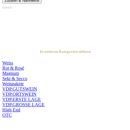
Zutaten & Nährwerte
In weiteren Kategorien stöbern
Weiss
Rot & Rosé
Magnum
Sekt & Secco
Weinpakete
VDP.GUTSWEIN
VDP.ORTSWEIN
VDP.ERSTE LAGE
VDP.GROSSE LAGE
High End
OTC