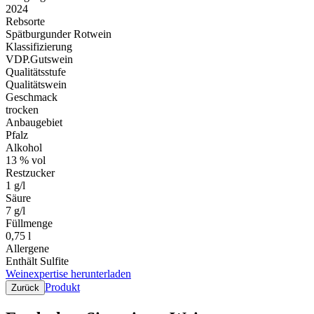
2024
Rebsorte
Spätburgunder Rotwein
Klassifizierung
VDP.Gutswein
Qualitätsstufe
Qualitätswein
Geschmack
trocken
Anbaugebiet
Pfalz
Alkohol
13 % vol
Restzucker
1 g/l
Säure
7 g/l
Füllmenge
0,75 l
Allergene
Enthält Sulfite
Weinexpertise herunterladen
Produkt
Zurück