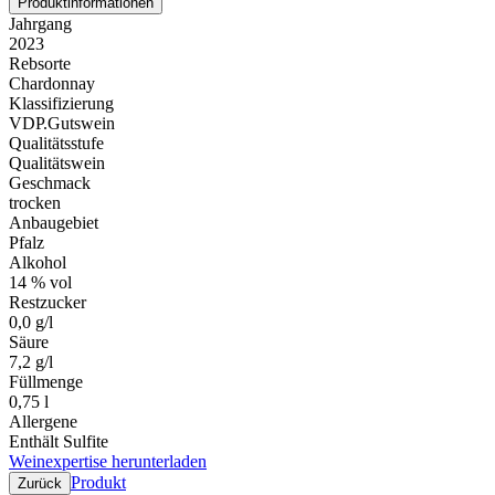
Produktinformationen
Jahrgang
2023
Rebsorte
Chardonnay
Klassifizierung
VDP.Gutswein
Qualitätsstufe
Qualitätswein
Geschmack
trocken
Anbaugebiet
Pfalz
Alkohol
14 % vol
Restzucker
0,0 g/l
Säure
7,2 g/l
Füllmenge
0,75 l
Allergene
Enthält Sulfite
Weinexpertise herunterladen
Produkt
Zurück