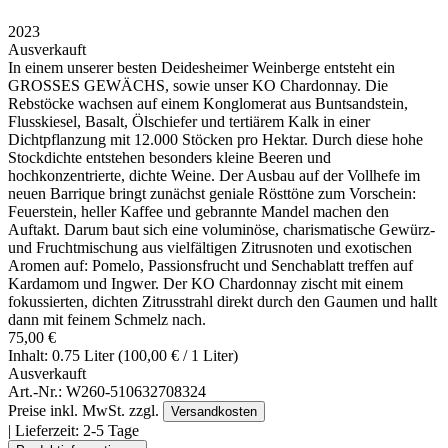
2023
Ausverkauft
In einem unserer besten Deidesheimer Weinberge entsteht ein
GROSSES GEWÄCHS, sowie unser KO Chardonnay. Die
Rebstöcke wachsen auf einem Konglomerat aus Buntsandstein,
Flusskiesel, Basalt, Ölschiefer und tertiärem Kalk in einer
Dichtpflanzung mit 12.000 Stöcken pro Hektar. Durch diese hohe
Stockdichte entstehen besonders kleine Beeren und
hochkonzentrierte, dichte Weine. Der Ausbau auf der Vollhefe im
neuen Barrique bringt zunächst geniale Rösttöne zum Vorschein:
Feuerstein, heller Kaffee und gebrannte Mandel machen den
Auftakt. Darum baut sich eine voluminöse, charismatische Gewürz-
und Fruchtmischung aus vielfältigen Zitrusnoten und exotischen
Aromen auf: Pomelo, Passionsfrucht und Senchablatt treffen auf
Kardamom und Ingwer. Der KO Chardonnay zischt mit einem
fokussierten, dichten Zitrusstrahl direkt durch den Gaumen und hallt
dann mit feinem Schmelz nach.
75,00 €
Inhalt: 0.75 Liter (100,00 € / 1 Liter)
Ausverkauft
Art.-Nr.:
W260-510632708324
Preise inkl. MwSt. zzgl.
Versandkosten
| Lieferzeit:
2-5 Tage