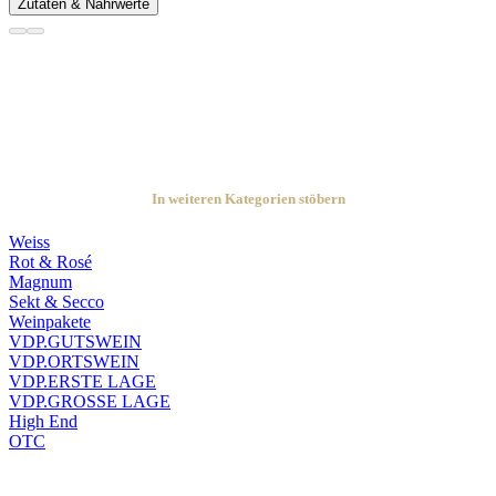
Zutaten & Nährwerte
In weiteren Kategorien stöbern
Weiss
Rot & Rosé
Magnum
Sekt & Secco
Weinpakete
VDP.GUTSWEIN
VDP.ORTSWEIN
VDP.ERSTE LAGE
VDP.GROSSE LAGE
High End
OTC