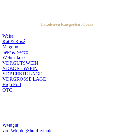
In weiteren Kategorien stöbern
Weiss
Rot & Rosé
Magnum
Sekt & Secco
Weinpakete
VDP.GUTSWEIN
VDP.ORTSWEIN
VDP.ERSTE LAGE
VDP.GROSSE LAGE
High End
OTC
Weingut
von Winning
Shop
Leopold