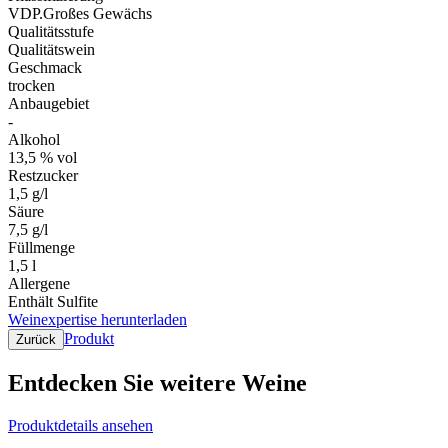
VDP.Großes Gewächs
Qualitätsstufe
Qualitätswein
Geschmack
trocken
Anbaugebiet
-
Alkohol
13,5 % vol
Restzucker
1,5 g/l
Säure
7,5 g/l
Füllmenge
1,5 l
Allergene
Enthält Sulfite
Weinexpertise herunterladen
Produkt
Zurück
Entdecken Sie weitere Weine
Produktdetails ansehen