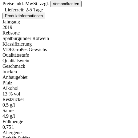
Preise inkl. MwSt. zzgl.
Versandkosten
| Lieferzeit:
2-5 Tage
Produktinformationen
Jahrgang
2019
Rebsorte
Spätburgunder Rotwein
Klassifizierung
VDP.Großes Gewächs
Qualitätsstufe
Qualitätswein
Geschmack
trocken
Anbaugebiet
Pfalz
Alkohol
13 % vol
Restzucker
0,5 g/l
Säure
4,9 g/l
Füllmenge
0,75 l
Allergene