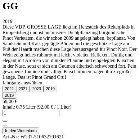
GG
2019
Diese VDP. GROSSE LAGE liegt im Herzstück des Reiterpfads in
Ruppertsberg und ist mit unserer Dichtpflanzung burgundischer
Pinot Varietäten, die wir schon 2009 angelegt haben, bepflanzt. Von
Sandstein und Kalk geprägte Böden und die geschützte Lage am
Fuß der Haardt machen diese Lage herausragend für Pinot Noir. Der
Wein zeigt helles rubinrot mit leicht violetten Reflexen. Duftig und
elegant mit Aromen von dunkler Pflaume und eingelegten Kirschen
in der Nase, setzt er sich am Gaumen ätherisch schwebend fort. Fein
gewobene Tannine und saftige Kirscharomen tragen ihn zu großer
Länge. Das ist Pinot Grand Cru!
Jahrgang auswählen
2022
2021
2020
2019
2019
69,00 €
Inhalt: 0.75 Liter (92,00 € / 1 Liter)
In den Warenkorb
Art.-Nr.:
W237-510632701621