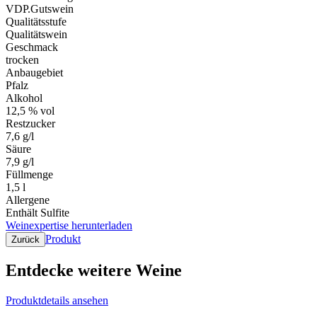
VDP.Gutswein
Qualitätsstufe
Qualitätswein
Geschmack
trocken
Anbaugebiet
Pfalz
Alkohol
12,5 % vol
Restzucker
7,6 g/l
Säure
7,9 g/l
Füllmenge
1,5 l
Allergene
Enthält Sulfite
Weinexpertise herunterladen
Produkt
Zurück
Entdecke weitere Weine
Produktdetails ansehen