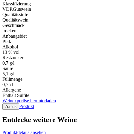
Klassifizierung
VDP.Gutswein
Qualitätsstufe
Qualitätswein
Geschmack
trocken
Anbaugebiet
Pfalz
Alkohol
13 % vol
Restzucker
0,7 g/l
Säure
5,1 g/l
Füllmenge
0,75 l
Allergene
Enthält Sulfite
Weinexpertise herunterladen
Produkt
Zurück
Entdecke weitere Weine
Produktdetails ansehen