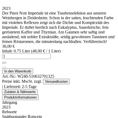
2023
Der Pinot Noir Imperiale ist eine Traubenselektion aus unseren
Weinbergen in Deidesheim. Schon in der satten, leuchtenden Farbe
mit violetten Reflexen zeigt sich die Dichte und Komplexität des
Imperiale. Er duftet herrlich nach Eukalyptus, Sauerkirsche, fein
geröstetem Kaffee und Thymian. Am Gaumen sehr saftig und
ausladend, mit nobler Extraktsüße, seidig gewobenen Tanninen und
feinen Röstaromen, die minutenlang nachhallen. Verführerisch!
36,00 €
Inhalt: 0.75 Liter (48,00 € / 1 Liter)
In den Warenkorb
Art.-Nr.:
W240-510632701325
Preise inkl. MwSt. zzgl.
Versandkosten
| Lieferzeit:
2-5 Tage
Zutaten & Nährwerte
Produktinformationen
Jahrgang
2023
Rebsorte
Spätburgunder Rotwein