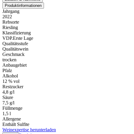
Produktinformationen
Jahrgang
2022
Rebsorte
Riesling
Klassifizierung
VDP.Erste Lage
Qualitätsstufe
Qualitätswein
Geschmack
trocken
Anbaugebiet
Pfalz
Alkohol
12 % vol
Restzucker
4,8 g/l
Säure
7,5 g/l
Füllmenge
1,5 l
Allergene
Enthält Sulfite
Weinexpertise herunterladen