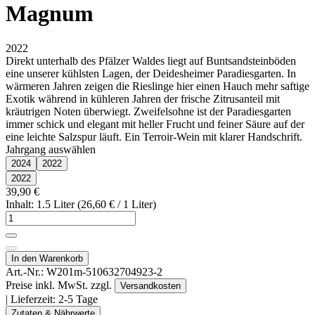
Magnum
2022
Direkt unterhalb des Pfälzer Waldes liegt auf Buntsandsteinböden
eine unserer kühlsten Lagen, der Deidesheimer Paradiesgarten. In
wärmeren Jahren zeigen die Rieslinge hier einen Hauch mehr saftige
Exotik während in kühleren Jahren der frische Zitrusanteil mit
kräutrigen Noten überwiegt. Zweifelsohne ist der Paradiesgarten
immer schick und elegant mit heller Frucht und feiner Säure auf der
eine leichte Salzspur läuft. Ein Terroir-Wein mit klarer Handschrift.
Jahrgang auswählen
2024
2022
2022
39,90 €
Inhalt: 1.5 Liter (26,60 € / 1 Liter)
In den Warenkorb
Art.-Nr.:
W201m-510632704923-2
Preise inkl. MwSt. zzgl.
Versandkosten
| Lieferzeit:
2-5 Tage
Zutaten & Nährwerte