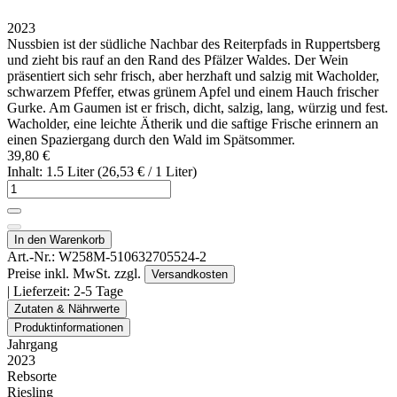
2023
Nussbien ist der südliche Nachbar des Reiterpfads in Ruppertsberg
und zieht bis rauf an den Rand des Pfälzer Waldes. Der Wein
präsentiert sich sehr frisch, aber herzhaft und salzig mit Wacholder,
schwarzem Pfeffer, etwas grünem Apfel und einem Hauch frischer
Gurke. Am Gaumen ist er frisch, dicht, salzig, lang, würzig und fest.
Wacholder, eine leichte Ätherik und die saftige Frische erinnern an
einen Spaziergang durch den Wald im Spätsommer.
39,80 €
Inhalt: 1.5 Liter (26,53 € / 1 Liter)
In den Warenkorb
Art.-Nr.:
W258M-510632705524-2
Preise inkl. MwSt. zzgl.
Versandkosten
| Lieferzeit:
2-5 Tage
Zutaten & Nährwerte
Produktinformationen
Jahrgang
2023
Rebsorte
Riesling