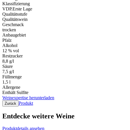
Klassifizierung
VDP.Erste Lage
Qualitätsstufe
Qualitätswein
Geschmack
trocken
Anbaugebiet
Pfalz
Alkohol
12 % vol
Restzucker
8,8 g/l
Säure
7,5 g/l
Füllmenge
1,5 l
Allergene
Enthält Sulfite
Weinexpertise herunterladen
Produkt
Zurück
Entdecke weitere Weine
Produktdetails ansehen