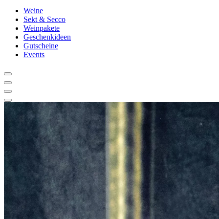
Weine
Sekt & Secco
Weinpakete
Geschenkideen
Gutscheine
Events